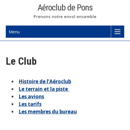
Skip
Aéroclub de Pons
to
Prenons notre envol ensemble
content
Menu
Le Club
Histoire de l’Aéroclub
Le terrain et la piste
Les avions
Les tarifs
Les membres du bureau