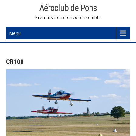
Skip
Aéroclub de Pons
to
Prenons notre envol ensemble
content
Menu
CR100