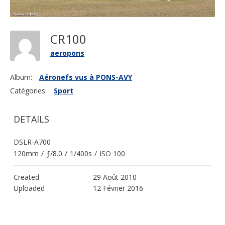
CR100
aeropons
Album:
Aéronefs vus à PONS-AVY
Catégories:
Sport
DETAILS
DSLR-A700
120mm
/
ƒ/8.0
/
1/400s
/
ISO 100
Created
29 Août 2010
Uploaded
12 Février 2016