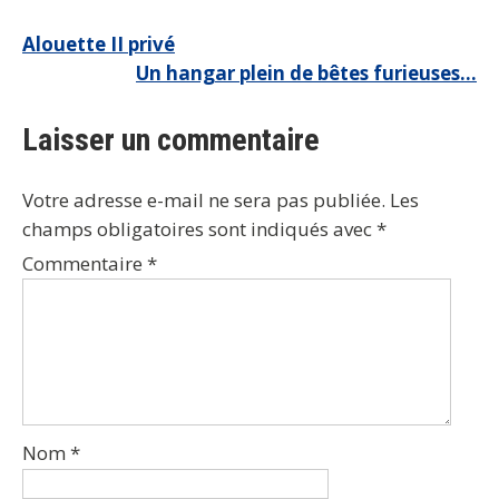
Navigation
Alouette II privé
Un hangar plein de bêtes furieuses…
de
l’article
Laisser un commentaire
Votre adresse e-mail ne sera pas publiée.
Les
champs obligatoires sont indiqués avec
*
Commentaire
*
Nom
*