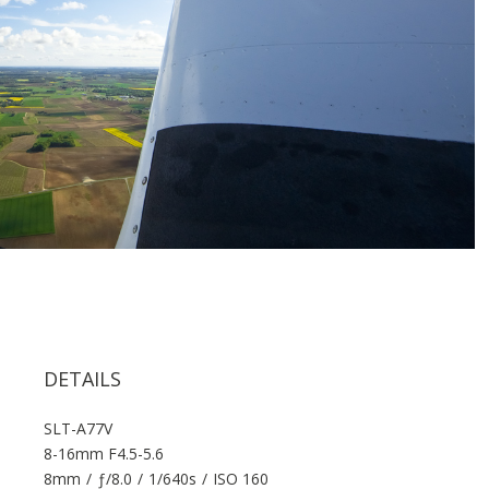
DETAILS
SLT-A77V
8-16mm F4.5-5.6
8mm
/
ƒ/8.0
/
1/640s
/
ISO 160