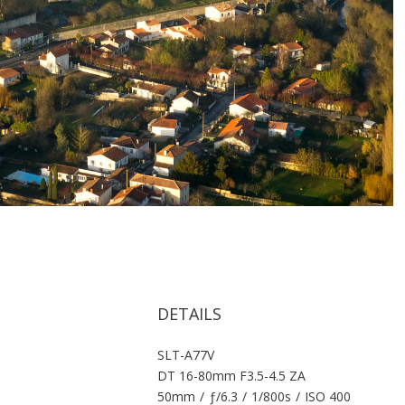
DETAILS
SLT-A77V
DT 16-80mm F3.5-4.5 ZA
50mm
/
ƒ/6.3
/
1/800s
/
ISO 400