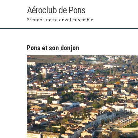
Skip
Aéroclub de Pons
to
content
Prenons notre envol ensemble
Pons et son donjon