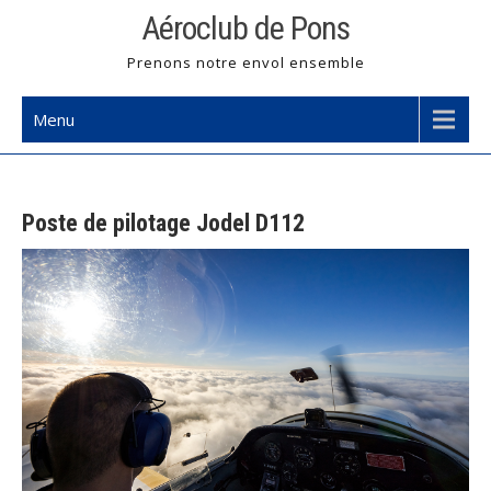
Skip
Aéroclub de Pons
to
Prenons notre envol ensemble
content
Menu
Poste de pilotage Jodel D112