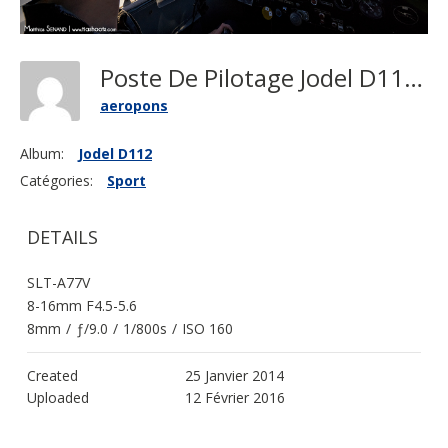
Poste De Pilotage Jodel D112
aeropons
Album:
Jodel D112
Catégories:
Sport
DETAILS
SLT-A77V
8-16mm F4.5-5.6
8mm
/
ƒ/9.0
/
1/800s
/
ISO 160
Created
25 Janvier 2014
Uploaded
12 Février 2016