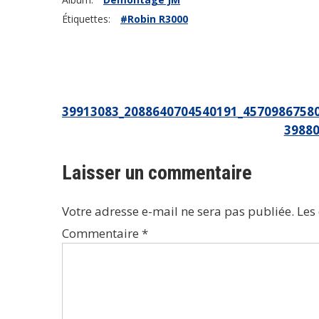
Étiquettes:
#Robin R3000
Navigation
39913083_2088640704540191_45709867580
39880
de
l’article
Laisser un commentaire
Votre adresse e-mail ne sera pas publiée.
Les
Commentaire
*