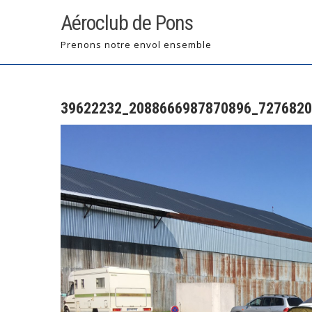
Skip
Aéroclub de Pons
to
content
Prenons notre envol ensemble
39622232_2088666987870896_7276820