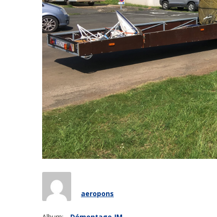
aeropons
Album:
Démontage JM