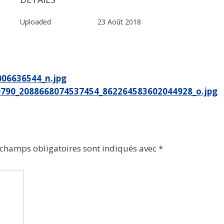
Uploaded
23 Août 2018
06636544_n.jpg
790_2088668074537454_862264583602044928_o.jpg
 champs obligatoires sont indiqués avec
*