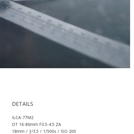
DETAILS
ILCA-77M2
DT 16-80mm F3.5-4.5 ZA
18mm
/
ƒ/3.5
/
1/500s
/
ISO 200