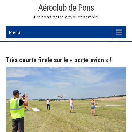
Skip
Aéroclub de Pons
to
Prenons notre envol ensemble
content
Menu
Très courte finale sur le « porte-avion » !