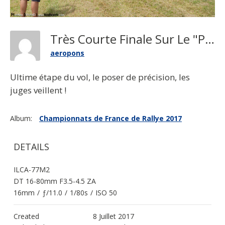
Très Courte Finale Sur Le "porte-Avion'' !
aeropons
Ultime étape du vol, le poser de précision, les
juges veillent !
Album:
Championnats de France de Rallye 2017
DETAILS
ILCA-77M2
DT 16-80mm F3.5-4.5 ZA
16mm
/
ƒ/11.0
/
1/80s
/
ISO 50
Created
8 Juillet 2017