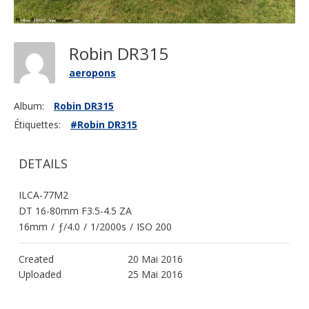
Robin DR315
aeropons
Album:
Robin DR315
Étiquettes:
#Robin DR315
DETAILS
ILCA-77M2
DT 16-80mm F3.5-4.5 ZA
16mm
/
ƒ/4.0
/
1/2000s
/
ISO 200
Created
20 Mai 2016
Uploaded
25 Mai 2016