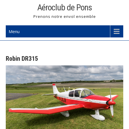
Skip
Aéroclub de Pons
to
Prenons notre envol ensemble
content
Menu
Robin DR315