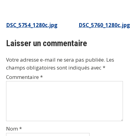
Navigation
DSC_5754_1280c.jpg
DSC_5760_1280c.jpg
de
Laisser un commentaire
l’article
Votre adresse e-mail ne sera pas publiée.
Les
champs obligatoires sont indiqués avec
*
Commentaire
*
Nom
*