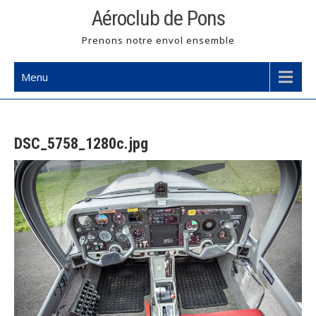
Skip
Aéroclub de Pons
to
Prenons notre envol ensemble
content
Menu
DSC_5758_1280c.jpg