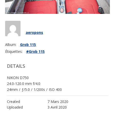
aeropons
Album:
Grob 115
Étiquettes:
#Grob 115
DETAILS
NIKON D750
24.0-120.0 mm f/4.0
24mm
/
ƒ/5.0
/
1/200s
/
ISO 400
Created
7 Mars 2020
Uploaded
3 Avril 2020