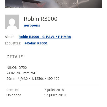
Robin R3000
aeropons
Album:
Robin R3000 - G-PAVL / F-HMRA
Étiquettes:
#Robin R3000
DETAILS
NIKON D750
24.0-120.0 mm f/4.0
70mm
/
ƒ/4.0
/
1/1250s
/
ISO 100
Created
7 Juillet 2018
Uploaded
12 Juillet 2018