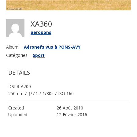
XA360
aeropons
Album:
Aéronefs vus à PONS-AVY
Catégories:
Sport
DETAILS
DSLR-A700
250mm
/
ƒ/7.1
/
1/80s
/
ISO 160
Created
26 Août 2010
Uploaded
12 Février 2016