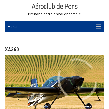
Skip
Aéroclub de Pons
to
Prenons notre envol ensemble
content
Menu
XA360