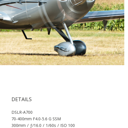
DETAILS
DSLR-A700
70-400mm F4.0-5.6 G SSM
300mm
/
ƒ/16.0
/
1/60s
/
ISO 100