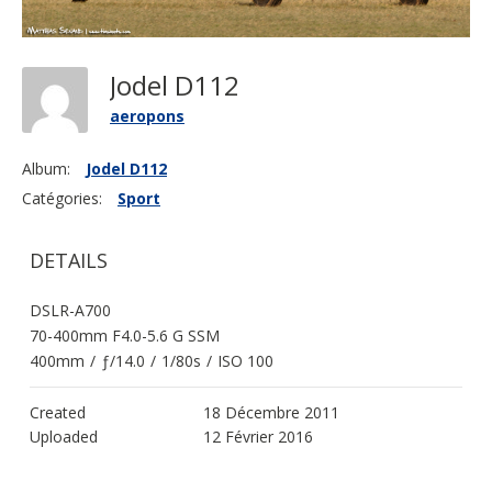
Jodel D112
aeropons
Album:
Jodel D112
Catégories:
Sport
DETAILS
DSLR-A700
70-400mm F4.0-5.6 G SSM
400mm
/
ƒ/14.0
/
1/80s
/
ISO 100
Created
18 Décembre 2011
Uploaded
12 Février 2016