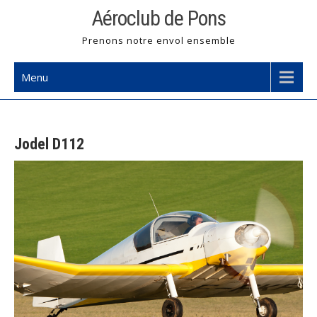
Skip
Aéroclub de Pons
to
Prenons notre envol ensemble
content
Menu
Jodel D112