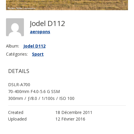
Jodel D112
aeropons
Album:
Jodel D112
Catégories:
Sport
DETAILS
DSLR-A700
70-400mm F4.0-5.6 G SSM
300mm
/
ƒ/8.0
/
1/100s
/
ISO 100
Created
18 Décembre 2011
Uploaded
12 Février 2016