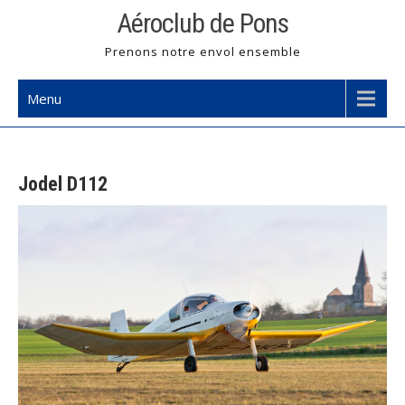
Skip
Aéroclub de Pons
to
Prenons notre envol ensemble
content
Menu
Jodel D112